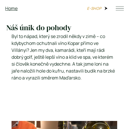
Home
Kontakt
E-SHOP
Náš únik do pohody
Byl to nápad, který se zrodil někdy v zimě – co 
kdybychom ochutnali víno Kopar přímo ve 
Villányi? Jen my dva, kamarádi, kteří mají rádi 
dobrý golf, ještě lepší víno a klid ve spa, ve kterém 
si člověk konečně vydechne. A tak jsme loni na 
jaře naložili hole do kufru, nastavili budík na brzké 
ráno a vyrazili směrem Maďarsko.