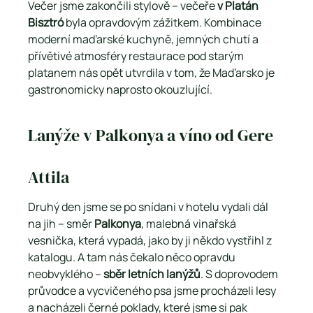
Večer jsme zakončili stylově – večeře
 v Platán 
Bisztró
 byla opravdovým zážitkem. Kombinace 
moderní maďarské kuchyně, jemných chutí a 
přívětivé atmosféry restaurace pod starým 
platanem nás opět utvrdila v tom, že Maďarsko je 
gastronomicky naprosto okouzlující.
Lanýže v Palkonya a víno od Gere 
Attila
Druhý den jsme se po snídani v hotelu vydali dál 
na jih – směr 
Palkonya
, malebná vinařská 
vesnička, která vypadá, jako by ji někdo vystřihl z 
katalogu. A tam nás čekalo něco opravdu 
neobvyklého – 
sběr letních lanýžů
. S doprovodem 
průvodce a vycvičeného psa jsme procházeli lesy 
a nacházeli černé poklady, které jsme si pak 