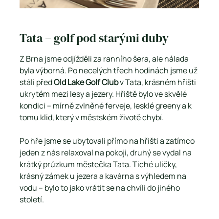
Tata – golf pod starými duby
Z Brna jsme odjížděli za ranního šera, ale nálada 
byla výborná. Po necelých třech hodinách jsme už 
stáli před 
Old Lake Golf Club
 v Tata, krásném hřišti 
ukrytém mezi lesy a jezery. Hřiště bylo ve skvělé 
kondici – mírně zvlněné ferveje, lesklé greeny a k 
tomu klid, který v městském životě chybí.
Po hře jsme se ubytovali přímo na hřišti a zatímco 
jeden z nás relaxoval na pokoji, druhý se vydal na 
krátký průzkum městečka Tata. Tiché uličky, 
krásný zámek u jezera a kavárna s výhledem na 
vodu – bylo to jako vrátit se na chvíli do jiného 
století.