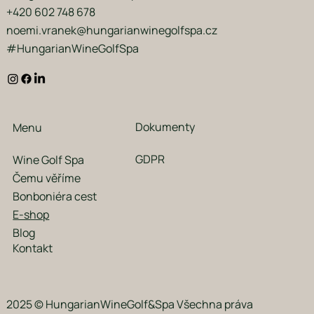
+420 602 748 678
noemi.vranek@hungarianwinegolfspa.cz
#HungarianWineGolfSpa
Dokumenty
Menu
GDPR
Wine Golf Spa
Čemu věříme
Bonboniéra cest
E-shop
Blog
Kontakt
2025 © HungarianWineGolf&Spa Všechna práva