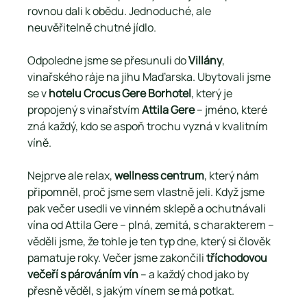
rovnou dali k obědu. Jednoduché, ale 
neuvěřitelně chutné jídlo.
Odpoledne jsme se přesunuli do 
Villány
, 
vinařského ráje na jihu Maďarska. Ubytovali jsme 
se v 
hotelu Crocus Gere Borhotel
, který je 
propojený s vinařstvím 
Attila Gere
 – jméno, které 
zná každý, kdo se aspoň trochu vyzná v kvalitním 
víně.
Nejprve ale relax, 
wellness centrum
, který nám 
připomněl, proč jsme sem vlastně jeli. Když jsme 
pak večer usedli ve vinném sklepě a ochutnávali 
vína od Attila Gere – plná, zemitá, s charakterem – 
věděli jsme, že tohle je ten typ dne, který si člověk 
pamatuje roky. Večer jsme zakončili 
tříchodovou 
večeří s párováním vín
 – a každý chod jako by 
přesně věděl, s jakým vínem se má potkat.