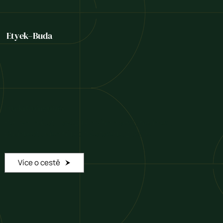
Etyek–Buda
Etyeki Gyöngyözés
Perlivá radost – svěží bílá vína a sekty nedaleko
Budapešti, ideální pro městské požitkáře.
Více o cestě