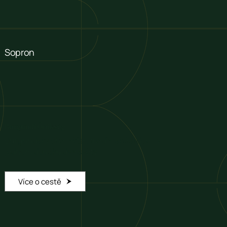
Sopron
Burgundi Örökség
Burgundský charakter, maďarské srdce - v
jednom doušku dva světy
Více o cestě