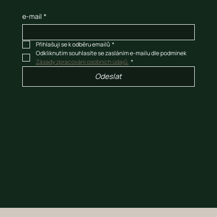
e-mail
*
Přihlašuji se k odběru emailů
*
Odkliknutím souhlasíte se zasláním e-mailu dle podmínek  
Zásady zpracování osobních údajů.
*
Odeslat