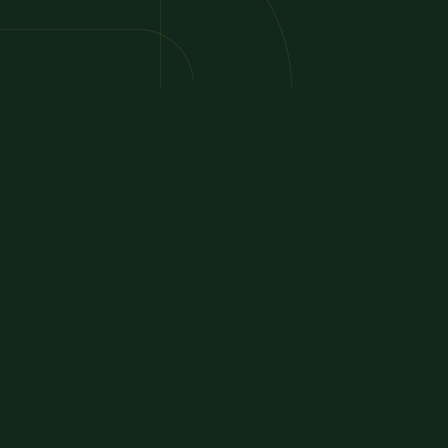
Newsletter
Nechcete nic propásnout?
Nechte na sebe kontakt a objevujte s námi, jak
chutná Maďarsko