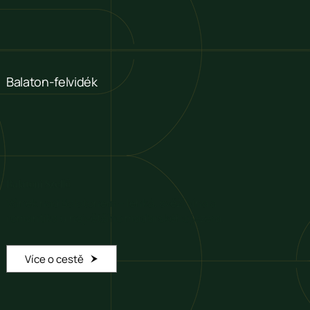
Balaton-felvidék
Balatoni Szellő
Vánek nad Balatonem – lehká, svěží vína a
romantika u největšího maďarského jezera.
Více o cestě