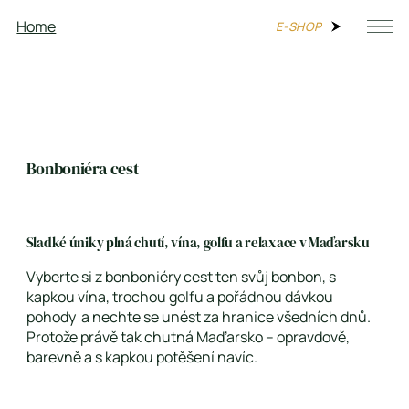
Home
Kontakt
E-SHOP
Bonboniéra cest
Sladké úniky plná chutí, vína, golfu a relaxace v Maďarsku
Vyberte si z bonboniéry cest ten svůj bonbon, s
kapkou vína, trochou golfu a pořádnou dávkou
pohody a nechte se unést za hranice všedních dnů.
Protože právě tak chutná Maďarsko – opravdově,
barevně a s kapkou potěšení navíc.