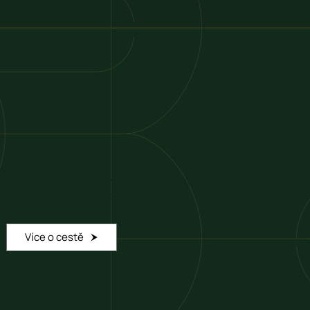
Badacsony
Badacsonyi Tűz és Kő
Oheň a kámen – bílá vína sopečného původu a
výhledy na Balaton, které berou dech.
Více o cestě